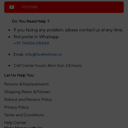
YOUTUBE
Do You Need Help ?
If you facing any problem. please contact us at any time.
first prefer in Whatsapp
+91 74006 05634
Email:
info@livefashion.in
Call Center hours: Mon-Sun 24 hours
Let Us Help You
Returns & Replacements
Shipping Rates & Policies
Refund and Returns Policy
Privacy Policy
Terms and Conditions
Help Center
Make Money with Us