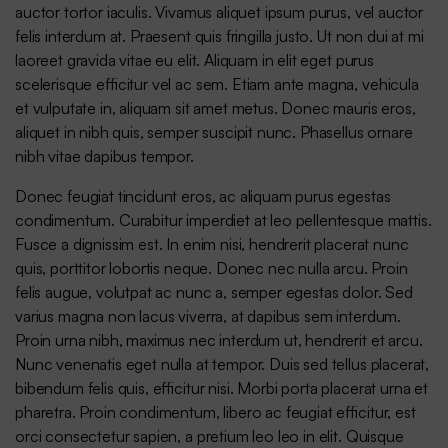
auctor tortor iaculis. Vivamus aliquet ipsum purus, vel auctor
felis interdum at. Praesent quis fringilla justo. Ut non dui at mi
laoreet gravida vitae eu elit. Aliquam in elit eget purus
scelerisque efficitur vel ac sem. Etiam ante magna, vehicula
et vulputate in, aliquam sit amet metus. Donec mauris eros,
aliquet in nibh quis, semper suscipit nunc. Phasellus ornare
nibh vitae dapibus tempor.
Donec feugiat tincidunt eros, ac aliquam purus egestas
condimentum. Curabitur imperdiet at leo pellentesque mattis.
Fusce a dignissim est. In enim nisi, hendrerit placerat nunc
quis, porttitor lobortis neque. Donec nec nulla arcu. Proin
felis augue, volutpat ac nunc a, semper egestas dolor. Sed
varius magna non lacus viverra, at dapibus sem interdum.
Proin urna nibh, maximus nec interdum ut, hendrerit et arcu.
Nunc venenatis eget nulla at tempor. Duis sed tellus placerat,
bibendum felis quis, efficitur nisi. Morbi porta placerat urna et
pharetra. Proin condimentum, libero ac feugiat efficitur, est
orci consectetur sapien, a pretium leo leo in elit. Quisque