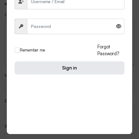
marked
*
Comment
*
Forgot
Remember me
Password?
Sign in
Name
*
Email
*
Website