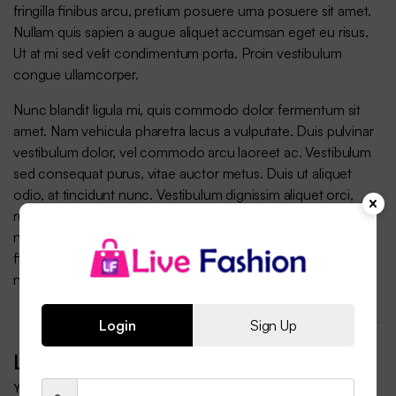
fringilla finibus arcu, pretium posuere urna posuere sit amet.
Nullam quis sapien a augue aliquet accumsan eget eu risus.
Ut at mi sed velit condimentum porta. Proin vestibulum
congue ullamcorper.
Nunc blandit ligula mi, quis commodo dolor fermentum sit
amet. Nam vehicula pharetra lacus a vulputate. Duis pulvinar
vestibulum dolor, vel commodo arcu laoreet ac. Vestibulum
sed consequat purus, vitae auctor metus. Duis ut aliquet
odio, at tincidunt nunc. Vestibulum dignissim aliquet orci,
rutrum malesuada ipsum facilisis vel. Morbi tempor dignissim
nisi. Maecenas scelerisque maximus justo eget sodales. Sed
finibus consectetur vulputate. Pellentesque id pellentesque
nulla. Sed ut viverra eros. Vestibulum ut ligula quam.
Login
Sign Up
Leave a Reply
Your email address will not be published.
Required fields are